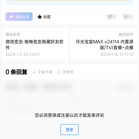
0
0
海报分享
收藏
精品软件
精品软件
微信密友-蜘蛛密友隐藏好友软
月光宝盒MAX v24114 内置源
件
版/TV/直播+点播
2024-1-2 20:24:07
2024-1-16 12:17:12
0 条回复
文章作者
管理员
A
M
欢迎您，新朋友，感谢参与互动！
确认修改
您必须登录或注册以后才能发表评论
登录